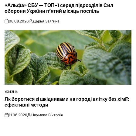
ОПУБЛІКУВАТИ
«Альфа» СБУ — ТОП-1 серед підрозділів Сил
У
оборони України п’ятий місяць поспіль
08.08.2026
Дарья Звягина
on
Опубліковано
ЖИЗНЬ
ОПУБЛІКУВАТИ
Як боротися зі шкідниками на городі влітку без хімії:
У
ефективні методи
11.06.2026
Наумова Вікторія
on
Опубліковано