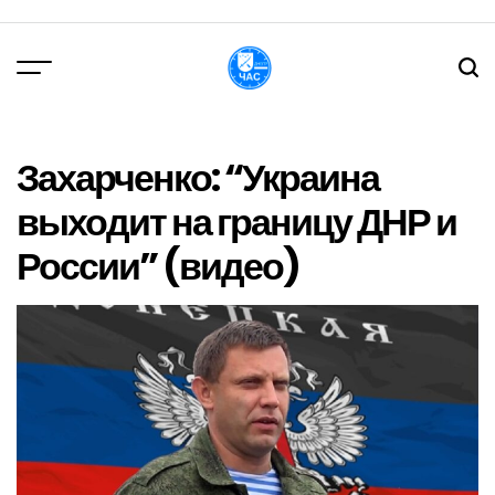
Перейти
до
вмісту
DPChas
Захарченко: “Украина
выходит на границу ДНР и
России” (видео)