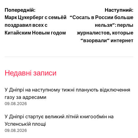
Навігація
Попередній:
Наступний:
Марк Цукерберг с семьёй
“Сосать в России больше
записів
поздравил всех с
нельзя”: перлы
Китайским Новым годом
журналистов, которые
“взорвали” интернет
Недавні записи
У Дніпрі на наступному тижні планують відключення
газу за адресами
09.08.2026
У Дніпрі стартує великий літній книгообмін на
Успенській площі
09.08.2026