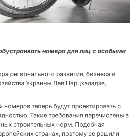
 обустраивать номера для лиц с особыми
ра регионального развития, бизнеса и
зяйства Украины Лев Парцхаладзе,
% номеров теперь будут проектировать с
идностью. Такие требования перечислены в
нных строительных норм. Подобная
вропейских странах, поэтому ее решили