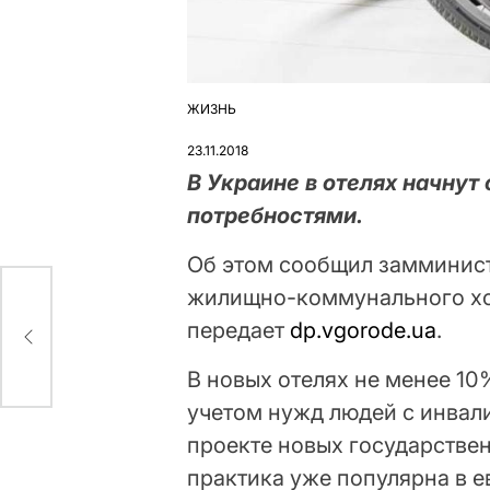
ЖИЗНЬ
ОПУБЛІКУВАТИ
У
23.11.2018
В Украине в отелях начнут
потребностями.
Об этом сообщил замминист
жилищно-коммунального хо
а
передает
dp.vgorode.ua
.
В новых отелях не менее 10
учетом нужд людей с инвал
проекте новых государстве
практика уже популярна в е