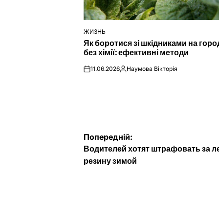
ЖИЗНЬ
ОПУБЛІКУВАТИ
Як боротися зі шкідниками на город
У
без хімії: ефективні методи
11.06.2026
Наумова Вікторія
on
Опубліковано
Навігація
Попередній:
Водителей хотят штрафовать за 
записів
резину зимой