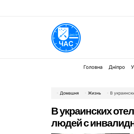
Перейти
до
вмісту
DPChas
Головна
Дніпро
У
Домашня
Жизнь
В украинск
В украинских оте
людей с инвалид