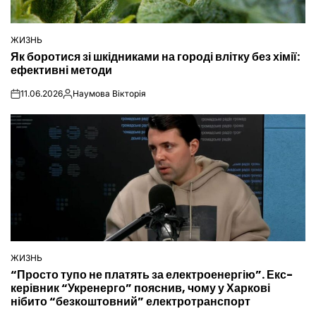
ЖИЗНЬ
ОПУБЛІКУВАТИ
Як боротися зі шкідниками на городі влітку без хімії:
У
ефективні методи
11.06.2026
Наумова Вікторія
on
Опубліковано
ЖИЗНЬ
ОПУБЛІКУВАТИ
“Просто тупо не платять за електроенергію”. Екс-
У
керівник “Укренерго” пояснив, чому у Харкові
нібито “безкоштовний” електротранспорт