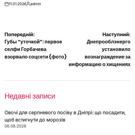
11.01.2026
admin
on
Опубліковано
Навігація
Попередній:
Наступний:
Губы “уточкой”: первое
Днепрооблэнерго
записів
селфи Горбачева
установило
взорвало соцсети (фото)
вознаграждение за
информацию о хищениях
Недавні записи
Овочі для серпневого посіву в Дніпрі: що посадити,
щоб встигнути до морозів
06.08.2026