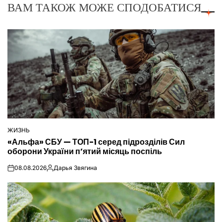
ВАМ ТАКОЖ МОЖЕ СПОДОБАТИСЯ
ЖИЗНЬ
ОПУБЛІКУВАТИ
«Альфа» СБУ — ТОП-1 серед підрозділів Сил
У
оборони України п’ятий місяць поспіль
08.08.2026
Дарья Звягина
on
Опубліковано