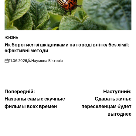
ЖИЗНЬ
ОПУБЛІКУВАТИ
Як боротися зі шкідниками на городі влітку без хімії:
У
ефективні методи
11.06.2026
Наумова Вікторія
on
Опубліковано
Навігація
Попередній:
Наступний:
Названы самые скучные
Сдавать жилье
записів
фильмы всех времен
переселенцам будет
выгоднее