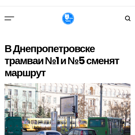
Перейти
до
вмісту
DPChas
В Днепропетровске
трамваи №1 и №5 сменят
маршрут