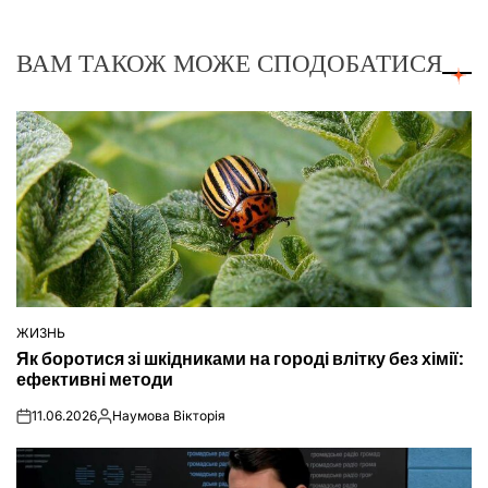
ВАМ ТАКОЖ МОЖЕ СПОДОБАТИСЯ
ЖИЗНЬ
ОПУБЛІКУВАТИ
Як боротися зі шкідниками на городі влітку без хімії:
У
ефективні методи
11.06.2026
Наумова Вікторія
on
Опубліковано