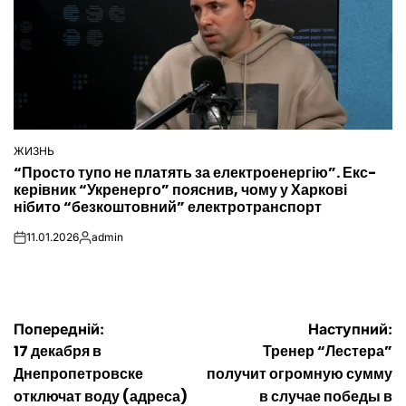
ЖИЗНЬ
ОПУБЛІКУВАТИ
“Просто тупо не платять за електроенергію”. Екс-
У
керівник “Укренерго” пояснив, чому у Харкові
нібито “безкоштовний” електротранспорт
11.01.2026
admin
on
Опубліковано
Навігація
Попередній:
Наступний:
17 декабря в
Тренер “Лестера”
записів
Днепропетровске
получит огромную сумму
отключат воду (адреса)
в случае победы в