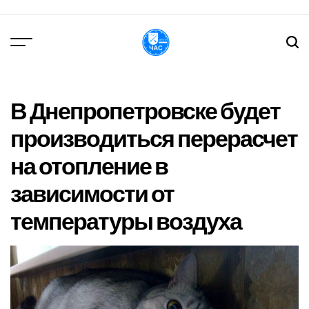
Перейти
до
вмісту
DPChas
В Днепропетровске будет
производиться перерасчет
на отопление в
зависимости от
температуры воздуха