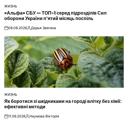
ЖИЗНЬ
ОПУБЛІКУВАТИ
«Альфа» СБУ — ТОП-1 серед підрозділів Сил
У
оборони України п’ятий місяць поспіль
08.08.2026
Дарья Звягина
on
Опубліковано
ЖИЗНЬ
ОПУБЛІКУВАТИ
Як боротися зі шкідниками на городі влітку без хімії:
У
ефективні методи
11.06.2026
Наумова Вікторія
on
Опубліковано