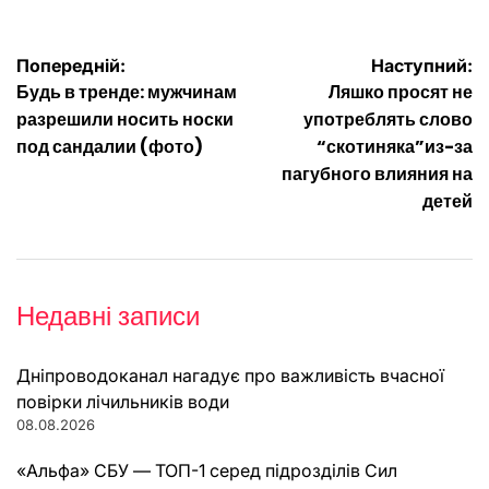
Навігація
Попередній:
Наступний:
Будь в тренде: мужчинам
Ляшко просят не
записів
разрешили носить носки
употреблять слово
под сандалии (фото)
“скотиняка”из-за
пагубного влияния на
детей
Недавні записи
Дніпроводоканал нагадує про важливість вчасної
повірки лічильників води
08.08.2026
«Альфа» СБУ — ТОП-1 серед підрозділів Сил