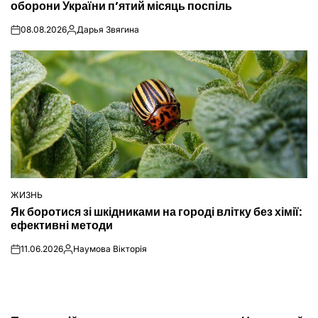
оборони України п’ятий місяць поспіль
08.08.2026
Дарья Звягина
on
Опубліковано
ЖИЗНЬ
ОПУБЛІКУВАТИ
Як боротися зі шкідниками на городі влітку без хімії:
У
ефективні методи
11.06.2026
Наумова Вікторія
on
Опубліковано