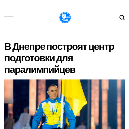
Перейти
до
вмісту
DPChas
В Днепре построят центр
подготовки для
паралимпийцев