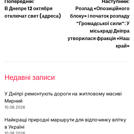
Навігація
Попередній:
Наступний:
В Днепре 12 октября
Розпад «Опозиційного
записів
отключат свет (адреса)
блоку» і початок розпаду
“Громадської сили”: У
міськраді Дніпра
утворилася фракція «Наш
край»
Недавні записи
У Дніпрі ремонтують дороги на житловому масиві
Мирний
10.08.2026
Найкращі природні маршрути для відпочинку влітку
в Україні
10.08.2026