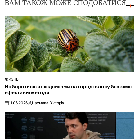
ВАМ ТАКОЖ МОЖЕ СПОДОБАТИСЯ
ЖИЗНЬ
ОПУБЛІКУВАТИ
Як боротися зі шкідниками на городі влітку без хімії:
У
ефективні методи
11.06.2026
Наумова Вікторія
on
Опубліковано