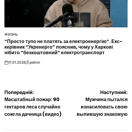
ЖИЗНЬ
ОПУБЛІКУВАТИ
“Просто тупо не платять за електроенергію”. Екс-
У
керівник “Укренерго” пояснив, чому у Харкові
нібито “безкоштовний” електротранспорт
11.01.2026
admin
on
Опубліковано
Навігація
Попередній:
Наступний:
Масштабный пожар: 90
Мужчина пытался
записів
гектаров леса случайно
изнасиловать свою
сожгла дачница (видео)
выпившую знакомую