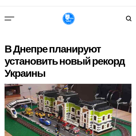
Перейти
до
вмісту
DPChas
В Днепре планируют
установить новый рекорд
Украины