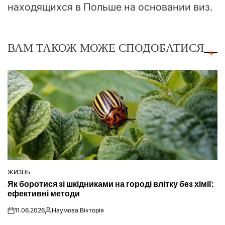
находящихся в Польше на основании виз.
ВАМ ТАКОЖ МОЖЕ СПОДОБАТИСЯ
ЖИЗНЬ
ОПУБЛІКУВАТИ
Як боротися зі шкідниками на городі влітку без хімії:
У
ефективні методи
11.06.2026
Наумова Вікторія
on
Опубліковано