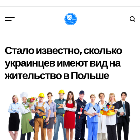
Перейти
до
вмісту
DPChas
Стало известно, сколько
украинцев имеют вид на
жительство в Польше