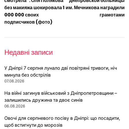
записів
смотрела”: Оля Полякова
днепровской больницы
без макияжа шокировала 1
им. Мечникова наградили
000 000 своих
грамотами
подписчиков (фото)
Недавні записи
У Дніпрі 7 серпня лунало дві повітряні тривоги, ніч
минула без обстрілів
07.08.2026
На війні загинув військовий з Дніпропетровщини –
залишились дружина та двоє синів
06.08.2026
Овочі для серпневого посіву в Дніпрі: що посадити,
щоб встигнути до морозів