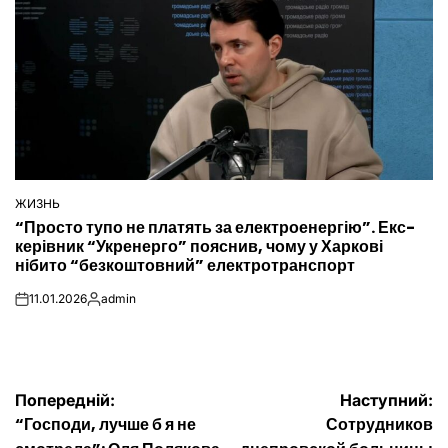
ЖИЗНЬ
ОПУБЛІКУВАТИ
“Просто тупо не платять за електроенергію”. Екс-
У
керівник “Укренерго” пояснив, чому у Харкові
нібито “безкоштовний” електротранспорт
11.01.2026
admin
on
Опубліковано
Навігація
Попередній:
Наступний:
“Господи, лучше б я не
Сотрудников