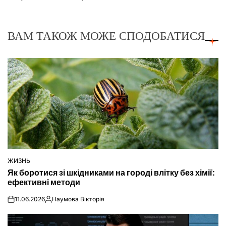
ВАМ ТАКОЖ МОЖЕ СПОДОБАТИСЯ
ЖИЗНЬ
ОПУБЛІКУВАТИ
Як боротися зі шкідниками на городі влітку без хімії:
У
ефективні методи
11.06.2026
Наумова Вікторія
on
Опубліковано