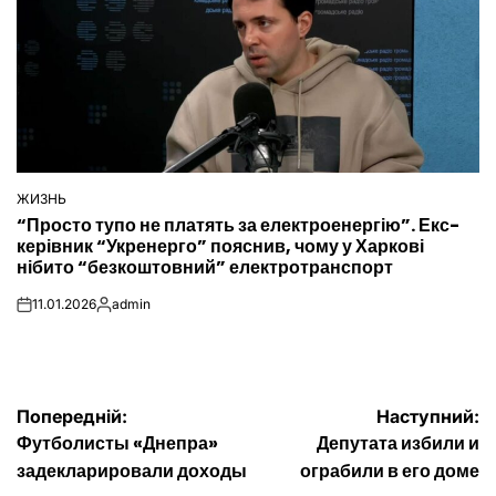
ЖИЗНЬ
ОПУБЛІКУВАТИ
“Просто тупо не платять за електроенергію”. Екс-
У
керівник “Укренерго” пояснив, чому у Харкові
нібито “безкоштовний” електротранспорт
11.01.2026
admin
on
Опубліковано
Навігація
Попередній:
Наступний:
Футболисты «Днепра»
Депутата избили и
записів
задекларировали доходы
ограбили в его доме