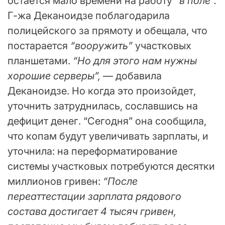
остается мало времени на работу
“в поле”.
Г-жа Деканоидзе поблагодарила
полицейского за прямоту и обещала, что
постарается
“вооружить”
участковых
планшетами.
“Но для этого нам нужны
хорошие серверы”,
— добавила
Деканоидзе. Но когда это произойдет,
уточнить затруднилась, сославшись на
дефицит денег. “Сегодня” она сообщила,
что копам будут увеличивать зарплаты, и
уточнила: на переформатирование
системы участковых потребуются десятки
миллионов гривен:
“После
переаттестации зарплата рядового
состава достигает 4 тысяч гривен,