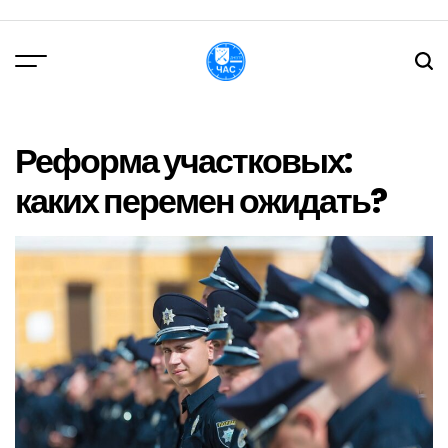
Перейти
до
вмісту
DPChas
Реформа участковых:
каких перемен ожидать?