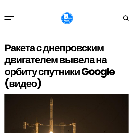
Перейти
до
вмісту
DPChas
Ракета с днепровским
двигателем вывела на
орбиту спутники Google
(видео)