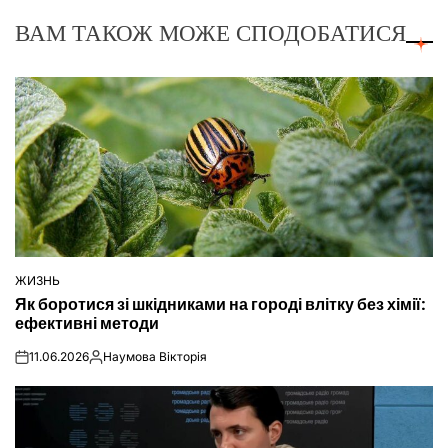
ВАМ ТАКОЖ МОЖЕ СПОДОБАТИСЯ
ЖИЗНЬ
ОПУБЛІКУВАТИ
Як боротися зі шкідниками на городі влітку без хімії:
У
ефективні методи
11.06.2026
Наумова Вікторія
on
Опубліковано