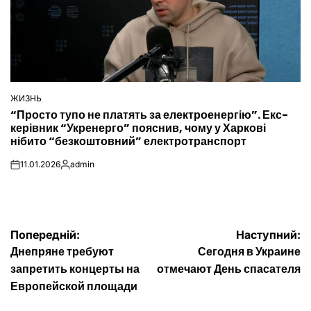
ЖИЗНЬ
ОПУБЛІКУВАТИ
“Просто тупо не платять за електроенергію”. Екс-
У
керівник “Укренерго” пояснив, чому у Харкові
нібито “безкоштовний” електротранспорт
11.01.2026
admin
on
Опубліковано
Навігація
Попередній:
Наступний:
Днепряне требуют
Сегодня в Украине
записів
запретить концерты на
отмечают День спасателя
Европейской площади