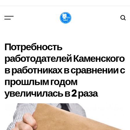
Перейти
до
вмісту
DPChas
Потребность
работодателей Каменского
в работниках в сравнении с
прошлым годом
увеличилась в 2 раза