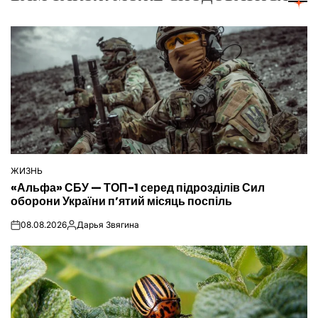
ЖИЗНЬ
ОПУБЛІКУВАТИ
«Альфа» СБУ — ТОП-1 серед підрозділів Сил
У
оборони України п’ятий місяць поспіль
08.08.2026
Дарья Звягина
on
Опубліковано