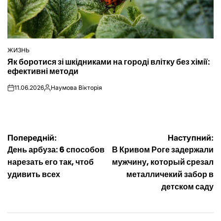
ЖИЗНЬ
ОПУБЛІКУВАТИ
Як боротися зі шкідниками на городі влітку без хімії:
У
ефективні методи
11.06.2026
Наумова Вікторія
on
Опубліковано
Навігація
Попередній:
Наступний:
День арбуза: 6 способов
В Кривом Роге задержали
записів
нарезать его так, чтоб
мужчину, который срезал
удивить всех
металличекий забор в
детском саду