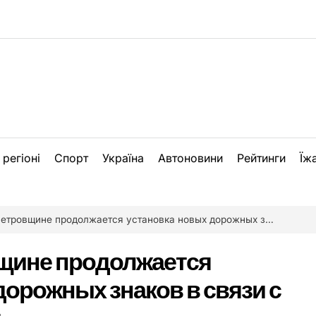
 регіоні
Спорт
Україна
Автоновини
Рейтинги
Їж
щине продолжается установка новых дорожных знаков в связи с декоммунизацией
щине продолжается
дорожных знаков в связи с