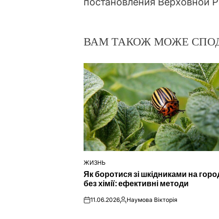
постановления Верховной Ра
ВАМ ТАКОЖ МОЖЕ СПО
ЖИЗНЬ
ОПУБЛІКУВАТИ
Як боротися зі шкідниками на город
У
без хімії: ефективні методи
11.06.2026
Наумова Вікторія
on
Опубліковано