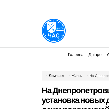
Перейти
до
вмісту
DPChas
Головна
Дніпро
У
Домашня
Жизнь
На Днепропетров
На Днепропетров
установка новых 