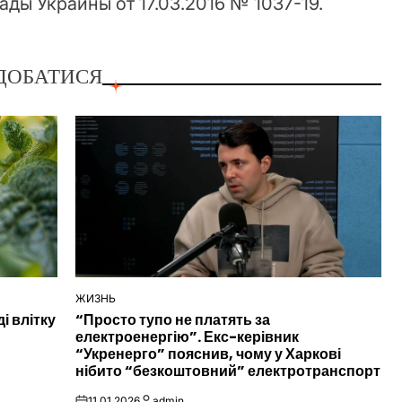
ды Украины от 17.03.2016 № 1037-19.
ДОБАТИСЯ
ЖИЗНЬ
ОПУБЛІКУВАТИ
і влітку
“Просто тупо не платять за
У
електроенергію”. Екс-керівник
“Укренерго” пояснив, чому у Харкові
нібито “безкоштовний” електротранспорт
11.01.2026
admin