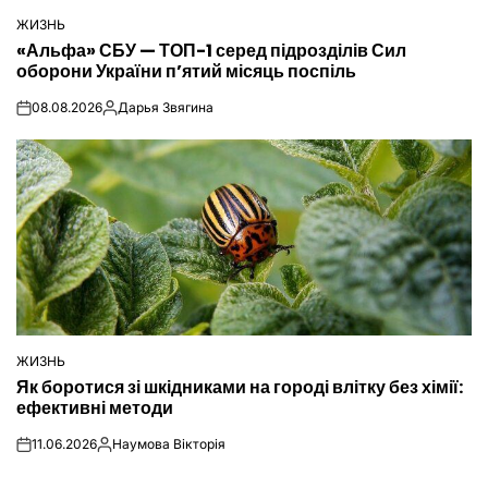
ЖИЗНЬ
ОПУБЛІКУВАТИ
«Альфа» СБУ — ТОП-1 серед підрозділів Сил
У
оборони України п’ятий місяць поспіль
08.08.2026
Дарья Звягина
on
Опубліковано
ЖИЗНЬ
ОПУБЛІКУВАТИ
Як боротися зі шкідниками на городі влітку без хімії:
У
ефективні методи
11.06.2026
Наумова Вікторія
on
Опубліковано