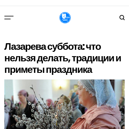
Перейти
до
вмісту
DPChas
Лазарева суббота: что
нельзя делать, традиции и
приметы праздника