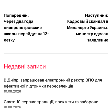
Навігація
Попередній:
Наступний:
Через два года
Кадровый скандал в
записів
днепропетровские
Минэнерго Украины:
школы перейдут на 12-
министр сделал
летку
заявление
Недавні записи
В Дніпрі запрацював електронний реєстр ВПО для
ефективної підтримки переселенців
10.08.2026
Свято 10 серпня: традиції, прикмети та заборони
10.08.2026