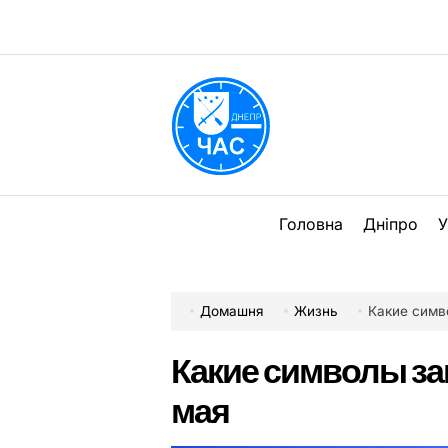
Перейти
до
вмісту
DPChas
Головна
Дніпро
У
Домашня
Жизнь
Какие симв
Какие символы за
мая