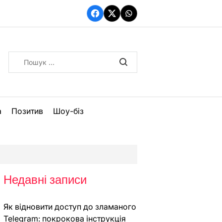
Facebook
Twitter
WhatsApp
Пошук:
а
Позитив
Шоу-біз
Недавні записи
Як відновити доступ до зламаного
Telegram: покрокова інструкція