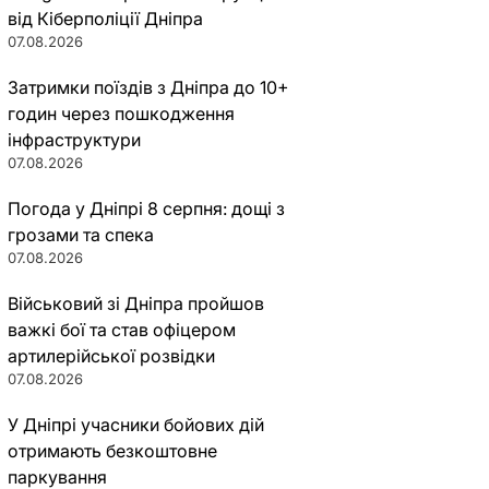
від Кіберполіції Дніпра
07.08.2026
Затримки поїздів з Дніпра до 10+
годин через пошкодження
інфраструктури
07.08.2026
Погода у Дніпрі 8 серпня: дощі з
грозами та спека
07.08.2026
Військовий зі Дніпра пройшов
важкі бої та став офіцером
артилерійської розвідки
07.08.2026
У Дніпрі учасники бойових дій
отримають безкоштовне
паркування