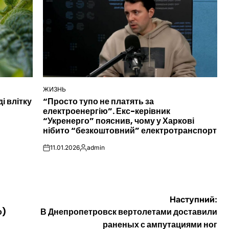
ЖИЗНЬ
ОПУБЛІКУВАТИ
і влітку
“Просто тупо не платять за
У
електроенергію”. Екс-керівник
“Укренерго” пояснив, чому у Харкові
нібито “безкоштовний” електротранспорт
11.01.2026
admin
on
Опубліковано
Наступний:
о)
В Днепропетровск вертолетами доставили
раненых с ампутациями ног