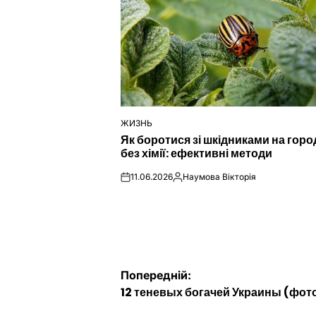
ЖИЗНЬ
ОПУБЛІКУВАТИ
Як боротися зі шкідниками на город
У
без хімії: ефективні методи
11.06.2026
Наумова Вікторія
on
Опубліковано
Навігація
Попередній:
12 теневых богачей Украины (фот
записів