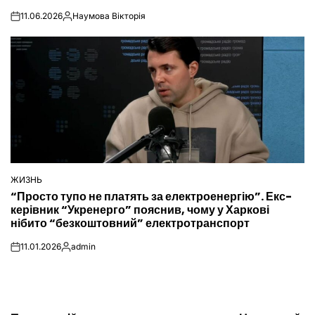
11.06.2026
Наумова Вікторія
on
Опубліковано
ЖИЗНЬ
ОПУБЛІКУВАТИ
“Просто тупо не платять за електроенергію”. Екс-
У
керівник “Укренерго” пояснив, чому у Харкові
нібито “безкоштовний” електротранспорт
11.01.2026
admin
on
Опубліковано