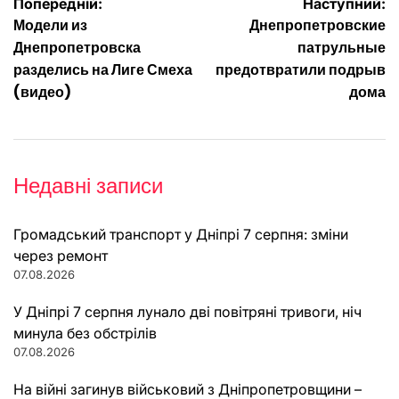
Навігація
Попередній:
Наступний:
Модели из
Днепропетровские
записів
Днепропетровска
патрульные
разделись на Лиге Смеха
предотвратили подрыв
(видео)
дома
Недавні записи
Громадський транспорт у Дніпрі 7 серпня: зміни
через ремонт
07.08.2026
У Дніпрі 7 серпня лунало дві повітряні тривоги, ніч
минула без обстрілів
07.08.2026
На війні загинув військовий з Дніпропетровщини –