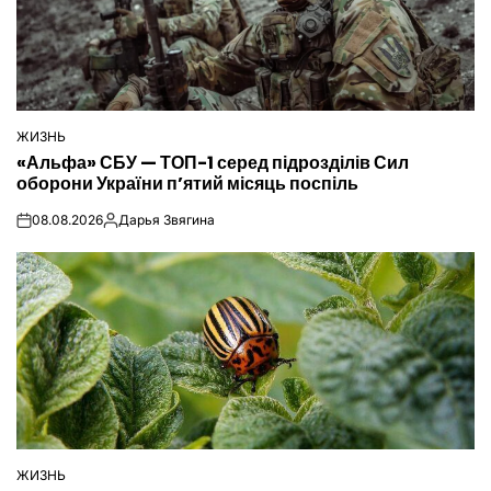
ЖИЗНЬ
ОПУБЛІКУВАТИ
«Альфа» СБУ — ТОП-1 серед підрозділів Сил
У
оборони України п’ятий місяць поспіль
08.08.2026
Дарья Звягина
on
Опубліковано
ЖИЗНЬ
ОПУБЛІКУВАТИ