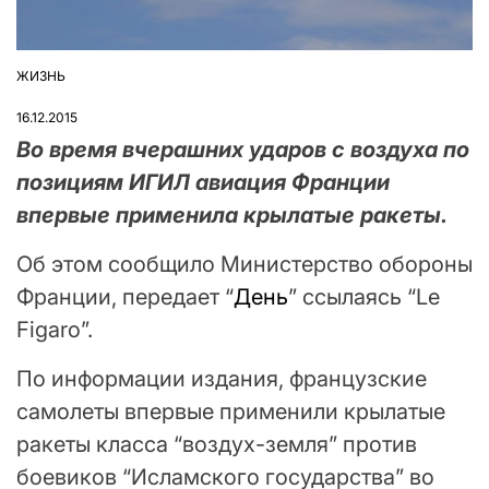
ЖИЗНЬ
ОПУБЛІКУВАТИ
У
16.12.2015
Во время вчерашних ударов с воздуха по
позициям ИГИЛ авиация Франции
впервые применила крылатые ракеты.
Об этом сообщило Министерство обороны
Франции, передает “
День
” ссылаясь “Le
Figaro”.
По информации издания, французские
самолеты впервые применили крылатые
ракеты класса “воздух-земля” против
боевиков “Исламского государства” во