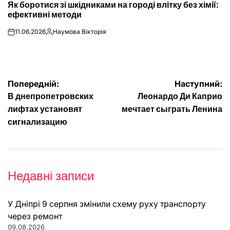
Як боротися зі шкідниками на городі влітку без хімії:
У
ефективні методи
11.06.2026
Наумова Вікторія
on
Опубліковано
Навігація
Попередній:
Наступний:
В днепропетровских
Леонардо Ди Каприо
записів
лифтах установят
мечтает сыграть Ленина
сигнализацию
Недавні записи
У Дніпрі 9 серпня змінили схему руху транспорту
через ремонт
09.08.2026