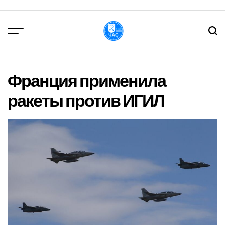
Перейти
до
вмісту
DPChas
Франция применила
ракеты против ИГИЛ