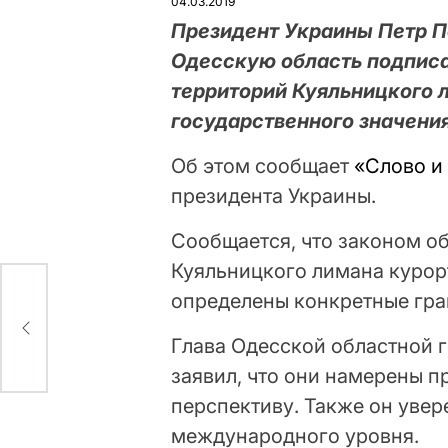
04.03.2019
Президент Украины Петр П
Одесскую область подписа
территорий Куяльницкого 
государственного значени
Об этом сообщает
«Слово и
президента Украины.
Сообщается, что законом о
Куяльницкого лимана курор
определены конкретные гра
нии
Глава Одесской областной
заявил, что они намерены п
перспективу. Также он увер
международного уровня.