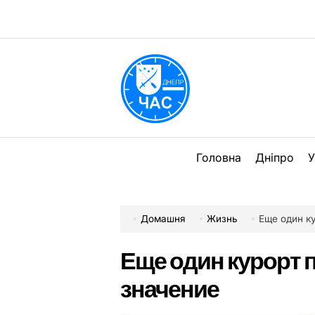
Перейти
до
вмісту
DPChas
Головна
Дніпро
У
Домашня
Жизнь
Еще один к
Еще один курорт 
значение