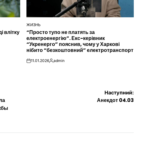
ЖИЗНЬ
ОПУБЛІКУВАТИ
і влітку
“Просто тупо не платять за
У
електроенергію”. Екс-керівник
“Укренерго” пояснив, чому у Харкові
нібито “безкоштовний” електротранспорт
11.01.2026
admin
on
Опубліковано
Наступний:
ла
Анекдот 04.03
жбы