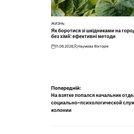
ЖИЗНЬ
ОПУБЛІКУВАТИ
Як боротися зі шкідниками на город
У
без хімії: ефективні методи
11.06.2026
Наумова Вікторія
on
Опубліковано
Навігація
Попередній:
На взятке попался начальник отде
записів
социально-психологической слу
колонии