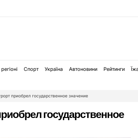
 регіоні
Спорт
Україна
Автоновини
Рейтинги
Їж
урорт приобрел государственное значение
приобрел государственное