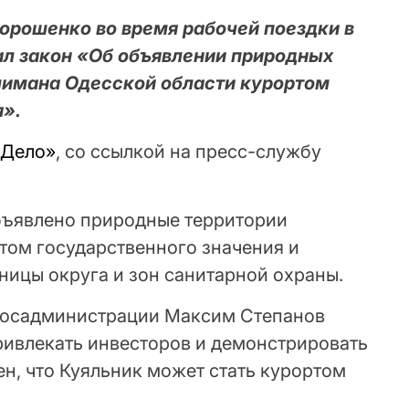
орошенко во время рабочей поездки в
л закон «Об объявлении природных
лимана Одесской области курортом
я».
 Дело»
, со ссылкой на пресc-службу
бъявлено природные территории
том государственного значения и
ницы округа и зон санитарной охраны.
 госадминистрации Максим Степанов
ривлекать инвесторов и демонстрировать
ен, что Куяльник может стать курортом