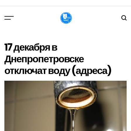
Перейти
до
вмісту
DPChas
17 декабря в
Днепропетровске
отключат воду (адреса)