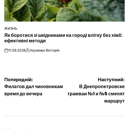
ЖИЗНЬ
ОПУБЛІКУВАТИ
Як боротися зі шкідниками на городі влітку без хімії:
У
ефективні методи
11.06.2026
Наумова Вікторія
on
Опубліковано
Навігація
Попередній:
Наступний:
Филатов дал чиновникам
В Днепропетровске
записів
время до вечера
трамваи №1 и №5 сменят
маршрут