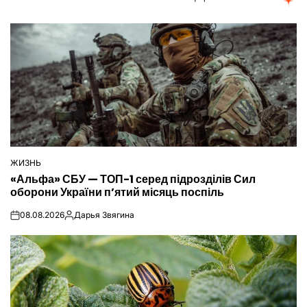
ЖИЗНЬ
ОПУБЛІКУВАТИ
«Альфа» СБУ — ТОП-1 серед підрозділів Сил
У
оборони України п’ятий місяць поспіль
08.08.2026
Дарья Звягина
on
Опубліковано