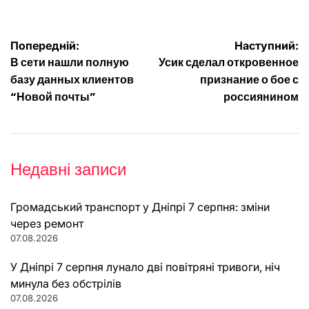
Навігація
Попередній:
Наступний:
В сети нашли полную
Усик сделал откровенное
записів
базу данных клиентов
признание о бое с
“Новой почты”
россиянином
Недавні записи
Громадський транспорт у Дніпрі 7 серпня: зміни
через ремонт
07.08.2026
У Дніпрі 7 серпня лунало дві повітряні тривоги, ніч
минула без обстрілів
07.08.2026