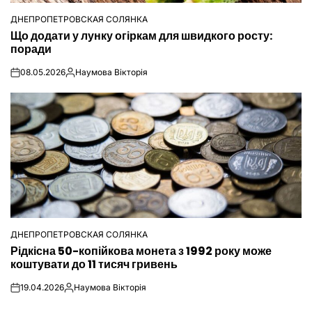
ДНЕПРОПЕТРОВСКАЯ СОЛЯНКА
ОПУБЛІКУВАТИ
Що додати у лунку огіркам для швидкого росту:
У
поради
08.05.2026
Наумова Вікторія
on
Опубліковано
ДНЕПРОПЕТРОВСКАЯ СОЛЯНКА
ОПУБЛІКУВАТИ
Рідкісна 50-копійкова монета з 1992 року може
У
коштувати до 11 тисяч гривень
19.04.2026
Наумова Вікторія
on
Опубліковано