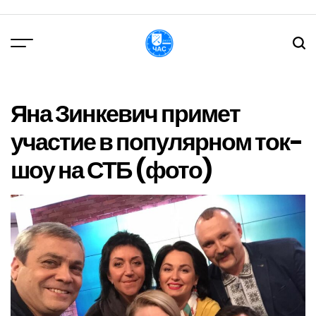
Перейти
до
вмісту
DPChas
Яна Зинкевич примет
участие в популярном ток-
шоу на СТБ (фото)