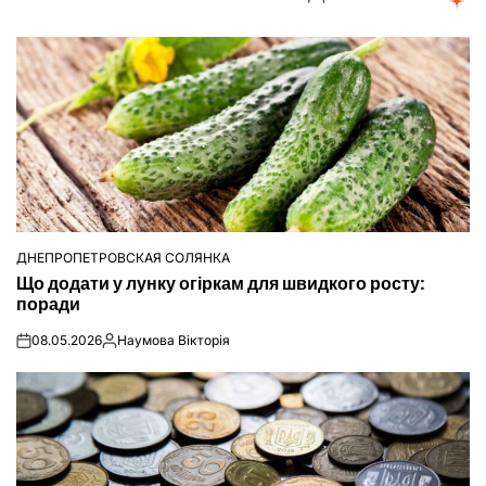
ДНЕПРОПЕТРОВСКАЯ СОЛЯНКА
ОПУБЛІКУВАТИ
Що додати у лунку огіркам для швидкого росту:
У
поради
08.05.2026
Наумова Вікторія
on
Опубліковано