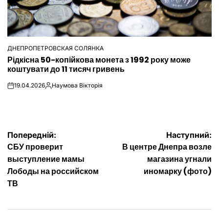
ДНЕПРОПЕТРОВСКАЯ СОЛЯНКА
ОПУБЛІКУВАТИ
Рідкісна 50-копійкова монета з 1992 року може
У
коштувати до 11 тисяч гривень
19.04.2026
Наумова Вікторія
on
Опубліковано
Навігація
Попередній:
Наступний:
СБУ проверит
В центре Днепра возле
записів
выступление мамы
магазина угнали
Лободы на российском
иномарку (фото)
ТВ