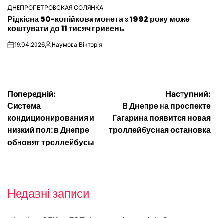
ДНЕПРОПЕТРОВСКАЯ СОЛЯНКА
ОПУБЛІКУВАТИ
Рідкісна 50-копійкова монета з 1992 року може
У
коштувати до 11 тисяч гривень
19.04.2026
Наумова Вікторія
on
Опубліковано
Навігація
Попередній:
Наступний:
Система
В Днепре на проспекте
записів
кондиционирования и
Гагарина появится новая
низкий пол: в Днепре
троллейбусная остановка
обновят троллейбусы
Недавні записи