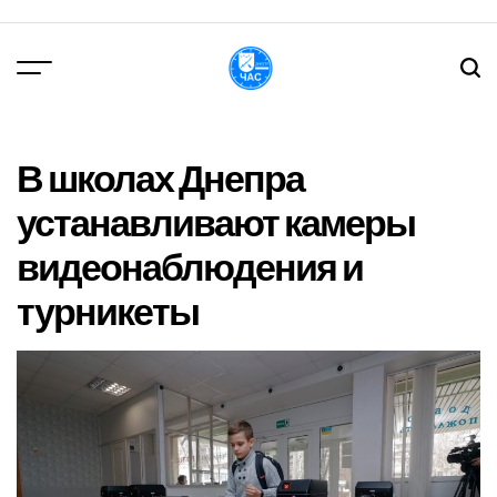
Перейти
до
вмісту
DPChas
В школах Днепра
устанавливают камеры
видеонаблюдения и
турникеты