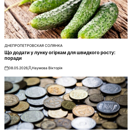
ДНЕПРОПЕТРОВСКАЯ СОЛЯНКА
ОПУБЛІКУВАТИ
Що додати у лунку огіркам для швидкого росту:
У
поради
08.05.2026
Наумова Вікторія
on
Опубліковано