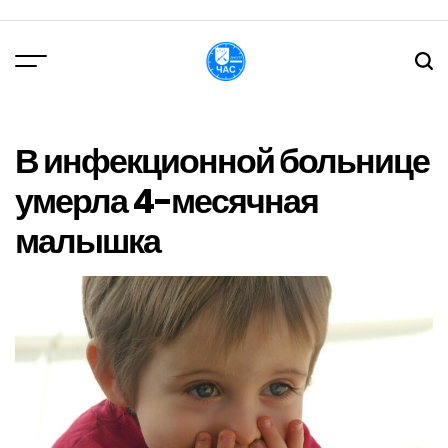
Перейти
до
вмісту
DPChas
В инфекционной больнице
умерла 4-месячная
малышка