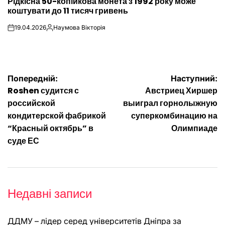
Рідкісна 50-копійкова монета з 1992 року може
У
коштувати до 11 тисяч гривень
19.04.2026
Наумова Вікторія
on
Опубліковано
Навігація
Попередній:
Наступний:
Roshen судится с
Австриец Хиршер
записів
российской
выиграл горнолыжную
кондитерской фабрикой
суперкомбинацию на
“Красный октябрь” в
Олимпиаде
суде ЕС
Недавні записи
ДДМУ – лідер серед університетів Дніпра за