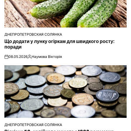
ДНЕПРОПЕТРОВСКАЯ СОЛЯНКА
ОПУБЛІКУВАТИ
Що додати у лунку огіркам для швидкого росту:
У
поради
08.05.2026
Наумова Вікторія
on
Опубліковано
ДНЕПРОПЕТРОВСКАЯ СОЛЯНКА
ОПУБЛІКУВАТИ