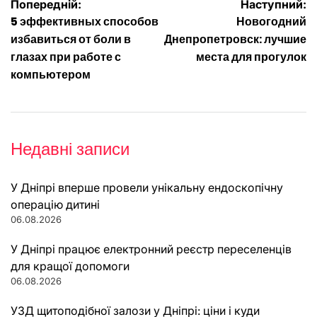
Навігація
Попередній:
Наступний:
5 эффективных способов
Новогодний
записів
избавиться от боли в
Днепропетровск: лучшие
глазах при работе с
места для прогулок
компьютером
Недавні записи
У Дніпрі вперше провели унікальну ендоскопічну
операцію дитині
06.08.2026
У Дніпрі працює електронний реєстр переселенців
для кращої допомоги
06.08.2026
УЗД щитоподібної залози у Дніпрі: ціни і куди