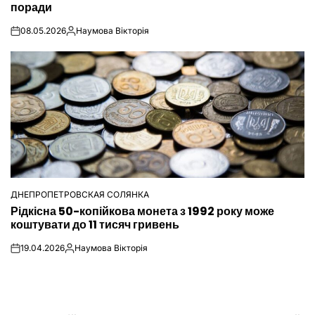
поради
08.05.2026
Наумова Вікторія
on
Опубліковано
ДНЕПРОПЕТРОВСКАЯ СОЛЯНКА
ОПУБЛІКУВАТИ
Рідкісна 50-копійкова монета з 1992 року може
У
коштувати до 11 тисяч гривень
19.04.2026
Наумова Вікторія
on
Опубліковано