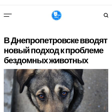
Перейти
до
вмісту
DPChas
В Днепропетровске вводят
новый подход к проблеме
бездомных животных