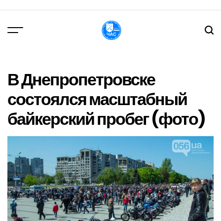
Перейти
до
вмісту
DPChas
В Днепропетровске
состоялся масштабный
байкерский пробег (фото)