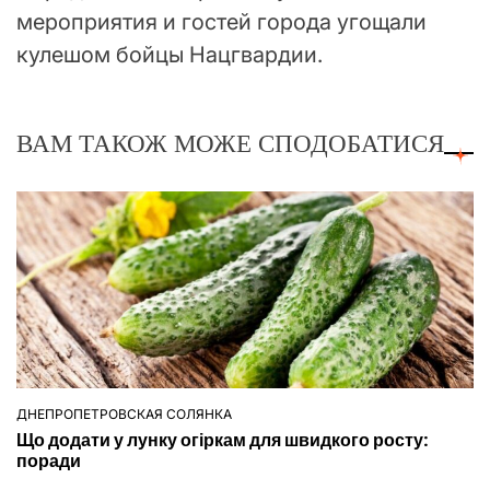
мероприятия и гостей города угощали
кулешом бойцы Нацгвардии.
ВАМ ТАКОЖ МОЖЕ СПОДОБАТИСЯ
ДНЕПРОПЕТРОВСКАЯ СОЛЯНКА
ОПУБЛІКУВАТИ
Що додати у лунку огіркам для швидкого росту:
У
поради