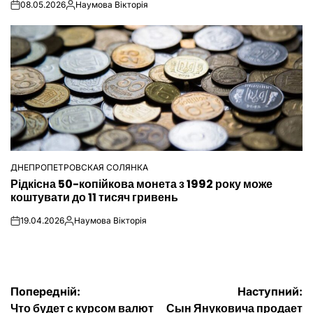
08.05.2026
Наумова Вікторія
on
Опубліковано
ДНЕПРОПЕТРОВСКАЯ СОЛЯНКА
ОПУБЛІКУВАТИ
Рідкісна 50-копійкова монета з 1992 року може
У
коштувати до 11 тисяч гривень
19.04.2026
Наумова Вікторія
on
Опубліковано
Навігація
Попередній:
Наступний:
Что будет с курсом валют
Сын Януковича продает