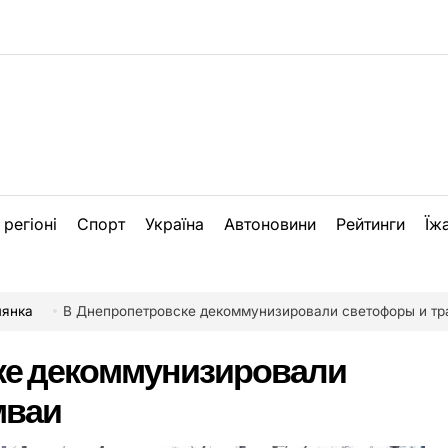
 регіоні
Спорт
Україна
Автоновини
Рейтинги
Їж
лянка
В Днепропетровске декоммунизировали светофоры и т
ке декоммунизировали
мваи