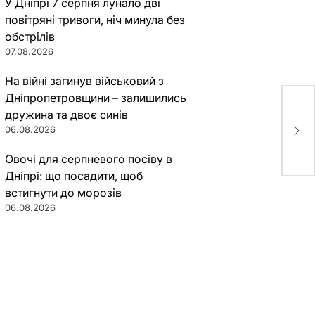
У Дніпрі 7 серпня лунало дві
повітряні тривоги, ніч минула без
обстрілів
07.08.2026
На війні загинув військовий з
Дніпропетровщини – залишились
дружина та двоє синів
В Д
06.08.2026
фо
Овочі для серпневого посіву в
Дніпрі: що посадити, щоб
встигнути до морозів
06.08.2026