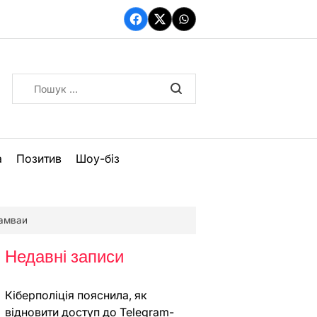
Facebook
Twitter
WhatsApp
Пошук:
а
Позитив
Шоу-біз
рамваи
Недавні записи
Кіберполіція пояснила, як
відновити доступ до Telegram-