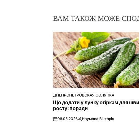
ВАМ ТАКОЖ МОЖЕ СПО
ДНЕПРОПЕТРОВСКАЯ СОЛЯНКА
ОПУБЛІКУВАТИ
Що додати у лунку огіркам для шв
У
росту: поради
08.05.2026
Наумова Вікторія
on
Опубліковано