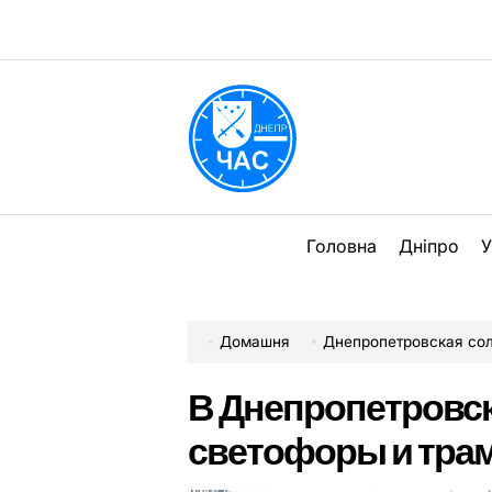
Перейти
до
вмісту
DPChas
Головна
Дніпро
У
Домашня
Днепропетровская со
В Днепропетровс
светофоры и тра