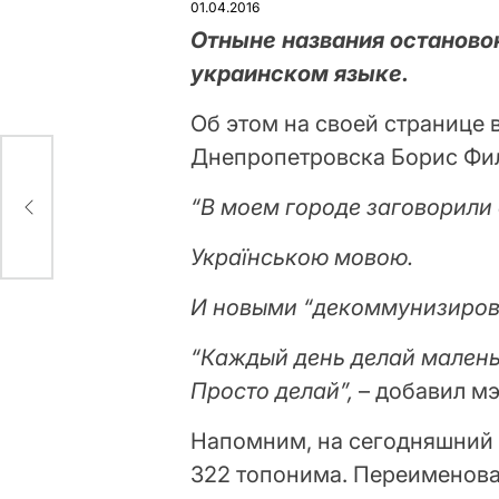
01.04.2016
Отныне названия останово
украинском языке.
Об этом на своей странице 
Днепропетровска Борис Фи
а
“В моем городе заговорили
Українською мовою.
И новыми “декоммунизиров
“Каждый день делай мален
Просто делай”,
– добавил мэ
Напомним, на сегодняшний
322 топонима. Переименова