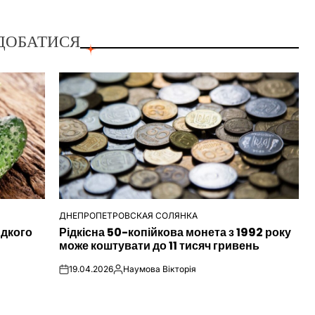
ДОБАТИСЯ
ДНЕПРОПЕТРОВСКАЯ СОЛЯНКА
ОПУБЛІКУВАТИ
идкого
Рідкісна 50-копійкова монета з 1992 року
У
може коштувати до 11 тисяч гривень
19.04.2026
Наумова Вікторія
on
Опубліковано