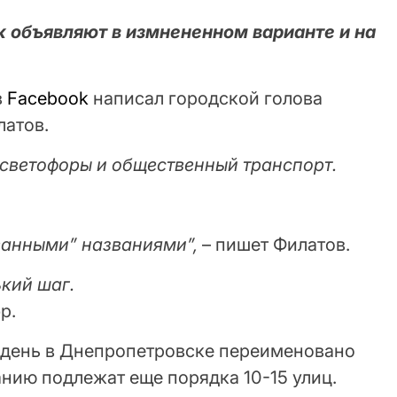
к объявляют в измнененном варианте и на
в
Facebook
написал городской голова
латов.
 светофоры и общественный транспорт.
анными” названиями”,
– пишет Филатов.
ький шаг.
р.
 день в Днепропетровске переименовано
нию подлежат еще порядка 10-15 улиц.