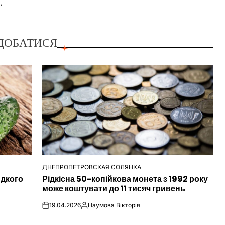
.
ДОБАТИСЯ
ДНЕПРОПЕТРОВСКАЯ СОЛЯНКА
ОПУБЛІКУВАТИ
идкого
Рідкісна 50-копійкова монета з 1992 року
У
може коштувати до 11 тисяч гривень
19.04.2026
Наумова Вікторія
on
Опубліковано