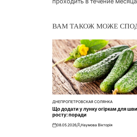
проходить в течение месяца
ВАМ ТАКОЖ МОЖЕ СПО
ДНЕПРОПЕТРОВСКАЯ СОЛЯНКА
ОПУБЛІКУВАТИ
Що додати у лунку огіркам для шв
У
росту: поради
08.05.2026
Наумова Вікторія
on
Опубліковано