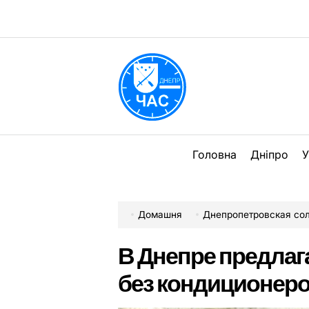
Перейти
до
вмісту
DPChas
Головна
Дніпро
У
Домашня
Днепропетровская со
В Днепре предлаг
без кондиционер