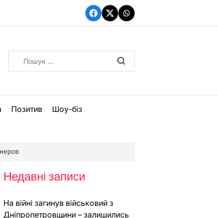
Facebook
Twitter
WhatsApp
Пошук:
а
Позитив
Шоу-біз
онеров
Недавні записи
На війні загинув військовий з
Дніпропетровщини – залишились