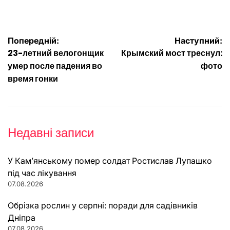
Навігація
Попередній:
Наступний:
23-летний велогонщик
Крымский мост треснул:
записів
умер после падения во
фото
время гонки
Недавні записи
У Кам’янському помер солдат Ростислав Лупашко
під час лікування
07.08.2026
Обрізка рослин у серпні: поради для садівників
Дніпра
07.08.2026