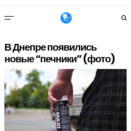
Перейти
до
вмісту
DPChas
В Днепре появились
новые “печники” (фото)