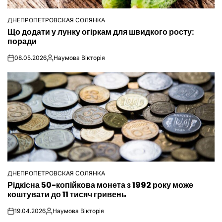
ДНЕПРОПЕТРОВСКАЯ СОЛЯНКА
ОПУБЛІКУВАТИ
Що додати у лунку огіркам для швидкого росту:
У
поради
08.05.2026
Наумова Вікторія
on
Опубліковано
ДНЕПРОПЕТРОВСКАЯ СОЛЯНКА
ОПУБЛІКУВАТИ
Рідкісна 50-копійкова монета з 1992 року може
У
коштувати до 11 тисяч гривень
19.04.2026
Наумова Вікторія
on
Опубліковано