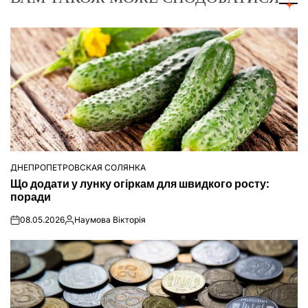
ДНЕПРОПЕТРОВСКАЯ СОЛЯНКА
ОПУБЛІКУВАТИ
Що додати у лунку огіркам для швидкого росту:
У
поради
08.05.2026
Наумова Вікторія
on
Опубліковано