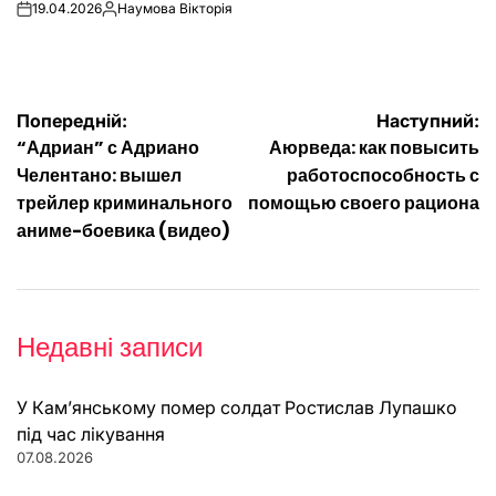
19.04.2026
Наумова Вікторія
on
Опубліковано
Навігація
Попередній:
Наступний:
“Адриан” с Адриано
Аюрведа: как повысить
записів
Челентано: вышел
работоспособность с
трейлер криминального
помощью своего рациона
аниме-боевика (видео)
Недавні записи
У Кам’янському помер солдат Ростислав Лупашко
під час лікування
07.08.2026