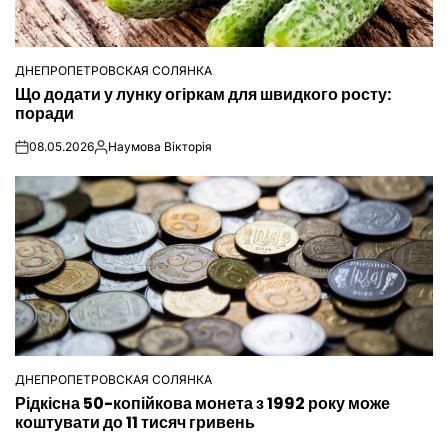
ДНЕПРОПЕТРОВСКАЯ СОЛЯНКА
ОПУБЛІКУВАТИ
Що додати у лунку огіркам для швидкого росту:
У
поради
08.05.2026
Наумова Вікторія
on
Опубліковано
ДНЕПРОПЕТРОВСКАЯ СОЛЯНКА
ОПУБЛІКУВАТИ
Рідкісна 50-копійкова монета з 1992 року може
У
коштувати до 11 тисяч гривень