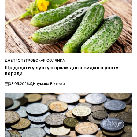
ДНЕПРОПЕТРОВСКАЯ СОЛЯНКА
ОПУБЛІКУВАТИ
Що додати у лунку огіркам для швидкого росту:
У
поради
08.05.2026
Наумова Вікторія
on
Опубліковано