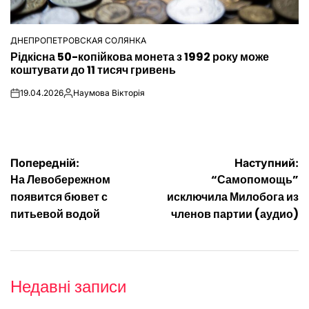
ДНЕПРОПЕТРОВСКАЯ СОЛЯНКА
ОПУБЛІКУВАТИ
Рідкісна 50-копійкова монета з 1992 року може
У
коштувати до 11 тисяч гривень
19.04.2026
Наумова Вікторія
on
Опубліковано
Навігація
Попередній:
Наступний:
На Левобережном
“Самопомощь”
записів
появится бювет с
исключила Милобога из
питьевой водой
членов партии (аудио)
Недавні записи