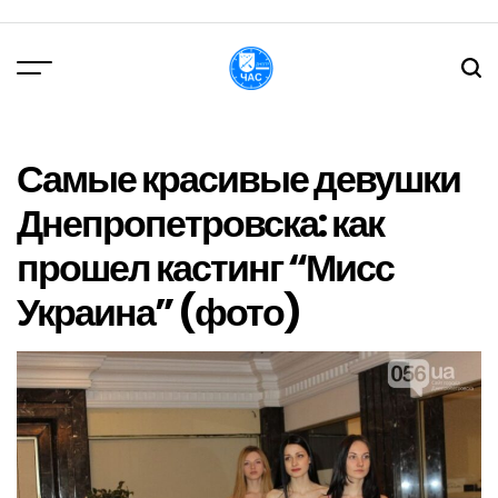
Перейти
до
вмісту
DPChas
Самые красивые девушки
Днепропетровска: как
прошел кастинг “Мисс
Украина” (фото)