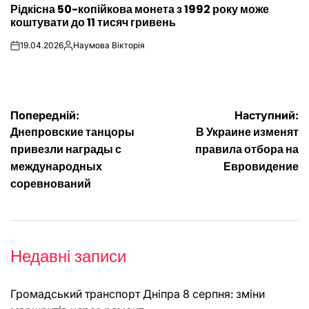
Рідкісна 50-копійкова монета з 1992 року може
У
коштувати до 11 тисяч гривень
19.04.2026
Наумова Вікторія
on
Опубліковано
Навігація
Попередній:
Наступний:
Днепровские танцоры
В Украине изменят
записів
привезли награды с
правила отбора на
международных
Евровидение
соревнований
Недавні записи
Громадський транспорт Дніпра 8 серпня: зміни