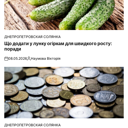
ДНЕПРОПЕТРОВСКАЯ СОЛЯНКА
ОПУБЛІКУВАТИ
Що додати у лунку огіркам для швидкого росту:
У
поради
08.05.2026
Наумова Вікторія
on
Опубліковано
ДНЕПРОПЕТРОВСКАЯ СОЛЯНКА
ОПУБЛІКУВАТИ