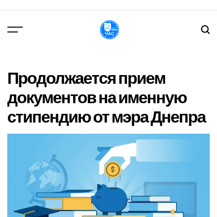
Перейти
до
вмісту
DPChas
Продолжается прием
документов на именную
стипендию от мэра Днепра