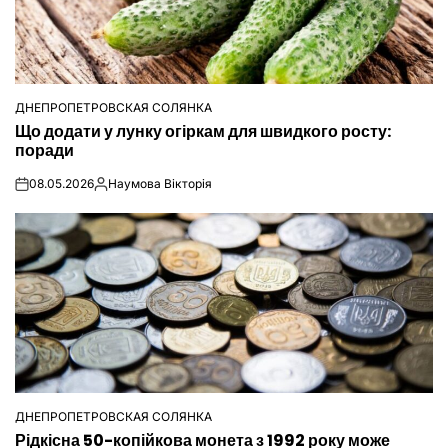
ДНЕПРОПЕТРОВСКАЯ СОЛЯНКА
ОПУБЛІКУВАТИ
Що додати у лунку огіркам для швидкого росту:
У
поради
08.05.2026
Наумова Вікторія
on
Опубліковано
ДНЕПРОПЕТРОВСКАЯ СОЛЯНКА
ОПУБЛІКУВАТИ
Рідкісна 50-копійкова монета з 1992 року може
У