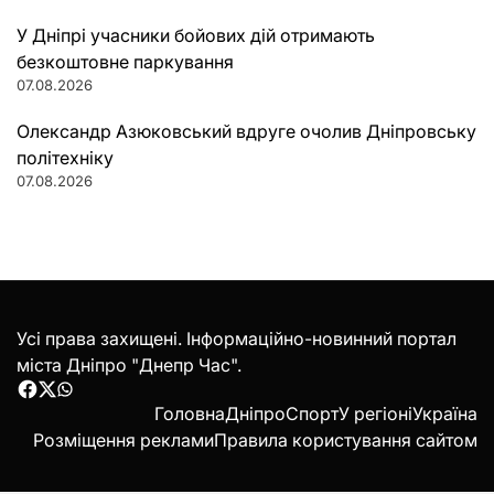
У Дніпрі учасники бойових дій отримають
безкоштовне паркування
07.08.2026
Олександр Азюковський вдруге очолив Дніпровську
політехніку
07.08.2026
Усі права захищені. Інформаційно-новинний портал
міста Дніпро "Днепр Час".
Facebook
Twitter
WhatsApp
Головна
Дніпро
Спорт
У регіоні
Україна
Розміщення реклами
Правила користування сайтом