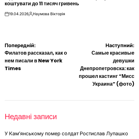
коштувати до 11 тисяч гривень
19.04.2026
Наумова Вікторія
on
Опубліковано
Навігація
Попередній:
Наступний:
Филатов рассказал, как о
Самые красивые
записів
нем писали в New York
девушки
Times
Днепропетровска: как
прошел кастинг “Мисс
Украина” (фото)
Недавні записи
У Кам’янському помер солдат Ростислав Лупашко