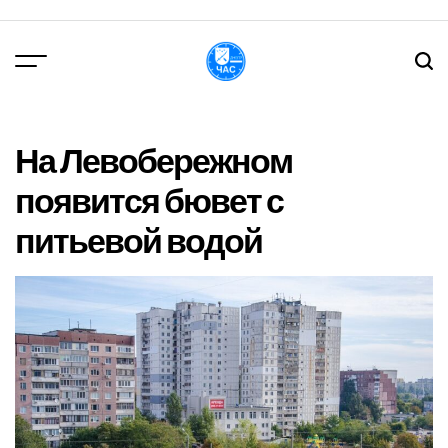
Перейти
до
вмісту
DPChas
На Левобережном
появится бювет с
питьевой водой