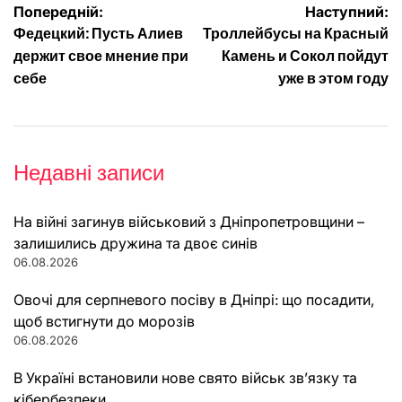
Навігація
Попередній:
Наступний:
Федецкий: Пусть Алиев
Троллейбусы на Красный
записів
держит свое мнение при
Камень и Сокол пойдут
себе
уже в этом году
Недавні записи
На війні загинув військовий з Дніпропетровщини –
залишились дружина та двоє синів
06.08.2026
Овочі для серпневого посіву в Дніпрі: що посадити,
щоб встигнути до морозів
06.08.2026
В Україні встановили нове свято військ зв’язку та
кібербезпеки