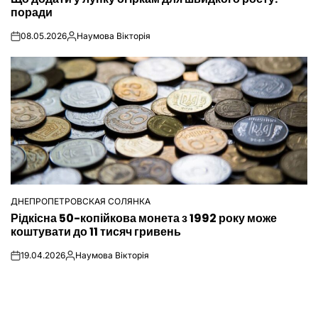
У
поради
08.05.2026
Наумова Вікторія
on
Опубліковано
ДНЕПРОПЕТРОВСКАЯ СОЛЯНКА
ОПУБЛІКУВАТИ
Рідкісна 50-копійкова монета з 1992 року може
У
коштувати до 11 тисяч гривень
19.04.2026
Наумова Вікторія
on
Опубліковано