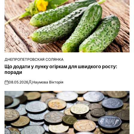
ДНЕПРОПЕТРОВСКАЯ СОЛЯНКА
ОПУБЛІКУВАТИ
Що додати у лунку огіркам для швидкого росту:
У
поради
08.05.2026
Наумова Вікторія
on
Опубліковано