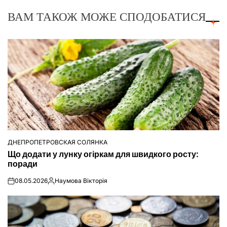
ВАМ ТАКОЖ МОЖЕ СПОДОБАТИСЯ
ДНЕПРОПЕТРОВСКАЯ СОЛЯНКА
ОПУБЛІКУВАТИ
Що додати у лунку огіркам для швидкого росту:
У
поради
08.05.2026
Наумова Вікторія
on
Опубліковано