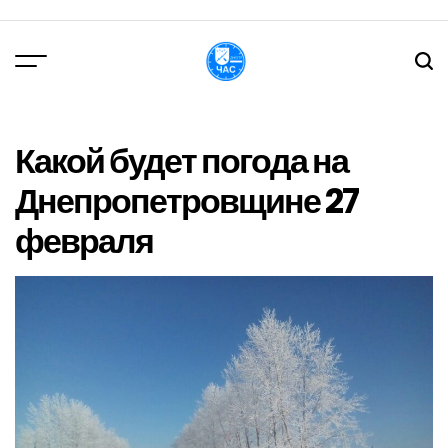
Перейти
до
вмісту
DPChas
Какой будет погода на
Днепропетровщине 27
февраля