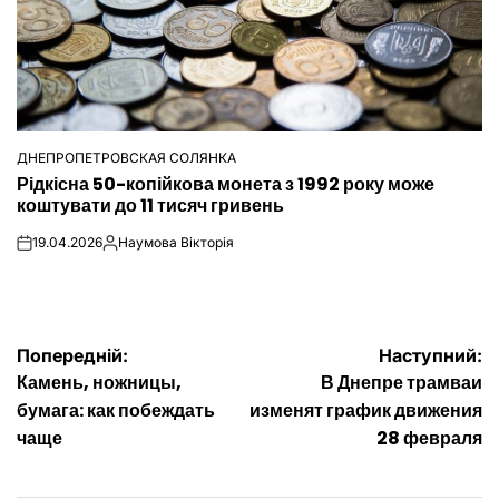
ДНЕПРОПЕТРОВСКАЯ СОЛЯНКА
ОПУБЛІКУВАТИ
Рідкісна 50-копійкова монета з 1992 року може
У
коштувати до 11 тисяч гривень
19.04.2026
Наумова Вікторія
on
Опубліковано
Навігація
Попередній:
Наступний:
Камень, ножницы,
В Днепре трамваи
записів
бумага: как побеждать
изменят график движения
чаще
28 февраля