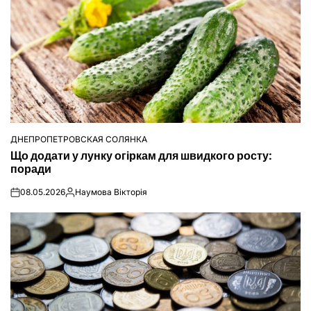
ДНЕПРОПЕТРОВСКАЯ СОЛЯНКА
ОПУБЛІКУВАТИ
Що додати у лунку огіркам для швидкого росту:
У
поради
08.05.2026
Наумова Вікторія
on
Опубліковано