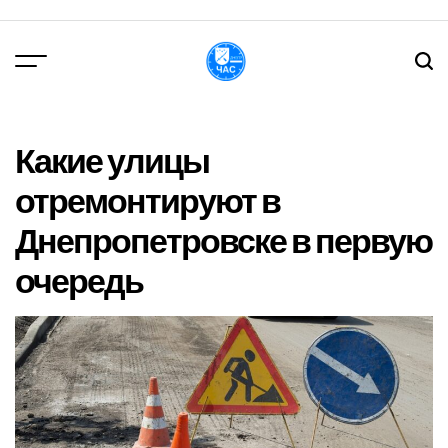
Перейти
до
вмісту
DPChas
Какие улицы
отремонтируют в
Днепропетровске в первую
очередь