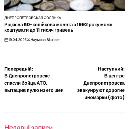
ДНЕПРОПЕТРОВСКАЯ СОЛЯНКА
ОПУБЛІКУВАТИ
Рідкісна 50-копійкова монета з 1992 року може
У
коштувати до 11 тисяч гривень
19.04.2026
Наумова Вікторія
on
Опубліковано
Навігація
Попередній:
Наступний:
В Днепропетровске
В центре
записів
спасли бойца АТО,
Днепропетровска
вытащив пулю из его шеи
эвакуируют дорогие
иномарки (фото)
Недавні записи