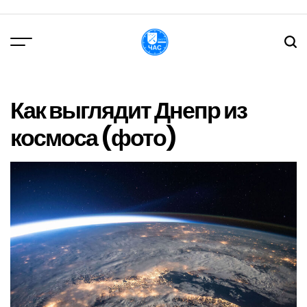
Перейти
до
вмісту
DPChas
Как выглядит Днепр из
космоса (фото)