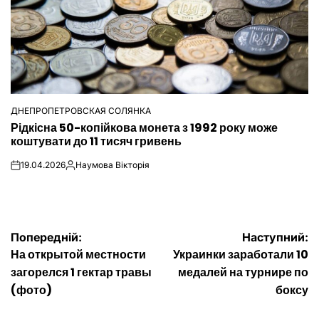
ДНЕПРОПЕТРОВСКАЯ СОЛЯНКА
ОПУБЛІКУВАТИ
Рідкісна 50-копійкова монета з 1992 року може
У
коштувати до 11 тисяч гривень
19.04.2026
Наумова Вікторія
on
Опубліковано
Навігація
Попередній:
Наступний:
На открытой местности
Украинки заработали 10
записів
загорелся 1 гектар травы
медалей на турнире по
(фото)
боксу