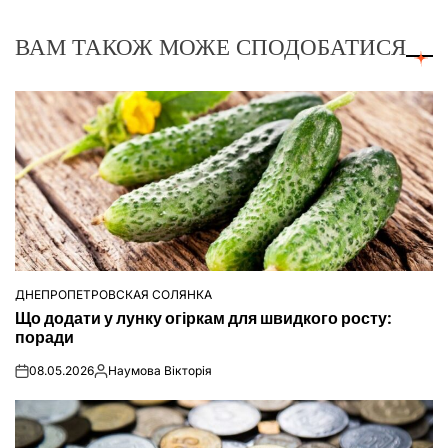
ВАМ ТАКОЖ МОЖЕ СПОДОБАТИСЯ
ДНЕПРОПЕТРОВСКАЯ СОЛЯНКА
ОПУБЛІКУВАТИ
Що додати у лунку огіркам для швидкого росту:
У
поради
08.05.2026
Наумова Вікторія
on
Опубліковано