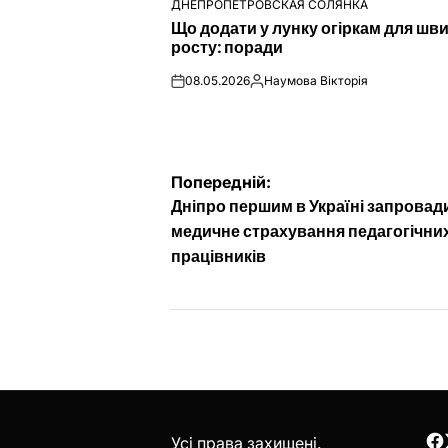
ДНЕПРОПЕТРОВСКАЯ СОЛЯНКА
ОПУБЛІКУВАТИ
Що додати у лунку огіркам для шв
У
росту: поради
08.05.2026
Наумова Вікторія
on
Опубліковано
Навігація
Попередній:
Дніпро першим в Україні запровад
записів
медичне страхування педагогічни
працівників
Усі права захищені.