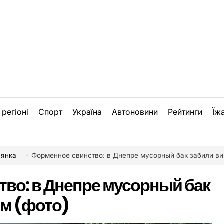
 регіоні
Спорт
Україна
Автоновини
Рейтинги
Їж
лянка
Форменное свинство: в Днепре мусорный бак забили виногр
во: в Днепре мусорный бак
ом (фото)