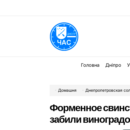
Перейти
до
вмісту
DPChas
Головна
Дніпро
У
Домашня
Днепропетровская со
Форменное свинст
забили виноград