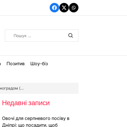
Facebook
Twitter
WhatsApp
Пошук:
а
Позитив
Шоу-біз
адом (фото)
Недавні записи
Овочі для серпневого посіву в
Дніпрі: що посадити, щоб