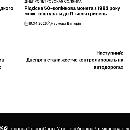
ДНЕПРОПЕТРОВСКАЯ СОЛЯНКА
ОПУБЛІКУВАТИ
идкого
Рідкісна 50-копійкова монета з 1992 року
У
може коштувати до 11 тисяч гривень
19.04.2026
Наумова Вікторія
on
Опубліковано
Наступний:
ив
Днепрян стали жестче контролировать на
х
автодорогах
Головна
Дніпро
Спорт
У регіоні
Україна
Розміщення ре