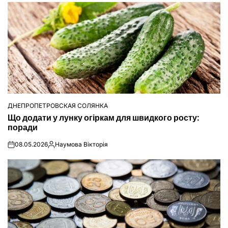
ДНЕПРОПЕТРОВСКАЯ СОЛЯНКА
ОПУБЛІКУВАТИ
Що додати у лунку огіркам для швидкого росту:
У
поради
08.05.2026
Наумова Вікторія
on
Опубліковано