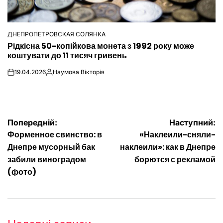
ДНЕПРОПЕТРОВСКАЯ СОЛЯНКА
ОПУБЛІКУВАТИ
Рідкісна 50-копійкова монета з 1992 року може
У
коштувати до 11 тисяч гривень
19.04.2026
Наумова Вікторія
on
Опубліковано
Навігація
Попередній:
Наступний:
Форменное свинство: в
«Наклеили-сняли-
записів
Днепре мусорный бак
наклеили»: как в Днепре
забили виноградом
борются с рекламой
(фото)