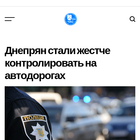
Перейти
до
вмісту
DPChas
Днепрян стали жестче
контролировать на
автодорогах