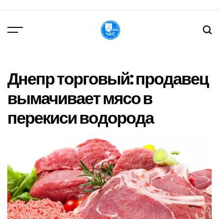
Перейти
до
вмісту
DPChas
Днепр торговый: продавец
вымачивает мясо в
перекиси водорода