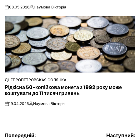
08.05.2026
Наумова Вікторія
on
Опубліковано
ДНЕПРОПЕТРОВСКАЯ СОЛЯНКА
ОПУБЛІКУВАТИ
Рідкісна 50-копійкова монета з 1992 року може
У
коштувати до 11 тисяч гривень
19.04.2026
Наумова Вікторія
on
Опубліковано
Навігація
Попередній:
Наступний: