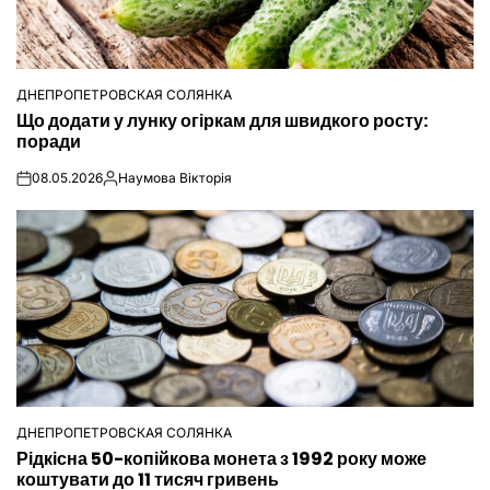
ДНЕПРОПЕТРОВСКАЯ СОЛЯНКА
ОПУБЛІКУВАТИ
Що додати у лунку огіркам для швидкого росту:
У
поради
08.05.2026
Наумова Вікторія
on
Опубліковано
ДНЕПРОПЕТРОВСКАЯ СОЛЯНКА
ОПУБЛІКУВАТИ
Рідкісна 50-копійкова монета з 1992 року може
У
коштувати до 11 тисяч гривень