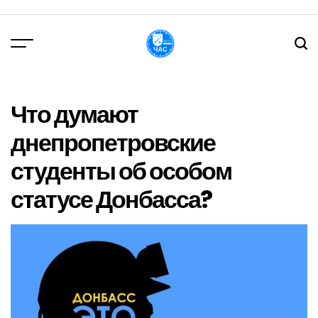
Перейти
до
вмісту
DPChas
Что думают
днепропетровские
студенты об особом
статусе Донбасса?