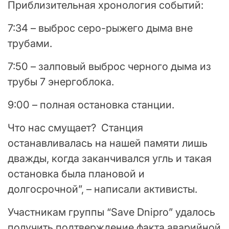
Приблизительная хронология событий:
7:34 – выброс серо-рыжего дыма вне
трубами.
7:50 – залповый выброс черного дыма из
трубы 7 энергоблока.
9:00 – полная остановка станции.
Что нас смущает? Станция
останавливалась на нашей памяти лишь
дважды, когда заканчивался угль и такая
остановка была плановой и
долгосрочной”, – написали активисты.
Участникам группы “Save Dnipro” удалось
получить подтверждение факта аварийной