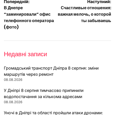
Навігація
Попередній:
Наступний:
В Днепре
Счастливые отношения:
записів
“заминировали” офис
важная мелочь, о которой
телефонного оператора
ты забываешь
(фото)
Недавні записи
Громадський транспорт Дніпра 8 серпня: зміни
маршрутів через ремонт
08.08.2026
У Дніпрі 8 серпня тимчасово припинили
водопостачання за кількома адресами
08.08.2026
Уночі в Дніпрі та області пройшли атаки дронами: