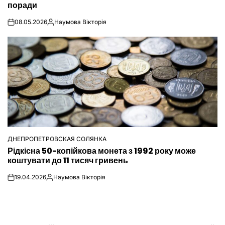
поради
08.05.2026
Наумова Вікторія
on
Опубліковано
ДНЕПРОПЕТРОВСКАЯ СОЛЯНКА
ОПУБЛІКУВАТИ
Рідкісна 50-копійкова монета з 1992 року може
У
коштувати до 11 тисяч гривень
19.04.2026
Наумова Вікторія
on
Опубліковано