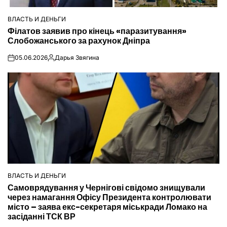
ВЛАСТЬ И ДЕНЬГИ
ОПУБЛІКУВАТИ
Філатов заявив про кінець «паразитування»
У
Слобожанського за рахунок Дніпра
05.06.2026
Дарья Звягина
on
Опубліковано
ВЛАСТЬ И ДЕНЬГИ
ОПУБЛІКУВАТИ
Самоврядування у Чернігові свідомо знищували
У
через намагання Офісу Президента контролювати
місто – заява екс-секретаря міськради Ломако на
засіданні ТСК ВР