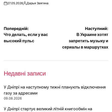
27.05.2026
Дарья Звягина
on
Опубліковано
Навігація
Попередній:
Наступний:
Что делать, если у вас
В Украине хотят
записів
высокий пульс
запретить музыку и
сериалы в маршрутках
Недавні записи
У Дніпрі на наступному тижні планують відключення
газу за адресами
09.08.2026
У Дніпрі стартує великий літній книгообмін на