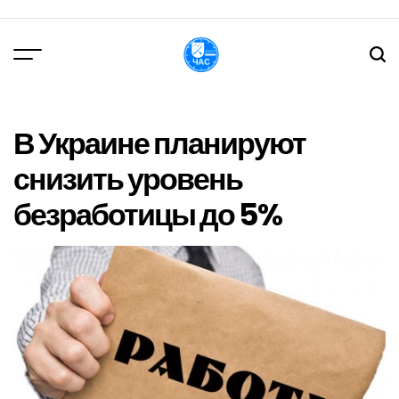
Перейти
до
вмісту
DPChas
В Украине планируют
снизить уровень
безработицы до 5%