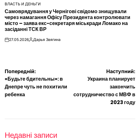
ВЛАСТЬ И ДЕНЬГИ
ОПУБЛІКУВАТИ
Самоврядування у Чернігові свідомо знищували
У
через намагання Офісу Президента контролювати
місто – заява екс-секретаря міськради Ломако на
засіданні ТСК ВР
27.05.2026
Дарья Звягина
on
Опубліковано
Навігація
Попередній:
Наступний:
«Будьте бдительны»: в
Украина планирует
записів
Днепре чуть не похитили
закончить
ребенка
сотрудничество с МВФ в
2023 году
Недавні записи