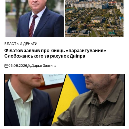
ВЛАСТЬ И ДЕНЬГИ
ОПУБЛІКУВАТИ
Філатов заявив про кінець «паразитування»
У
Слобожанського за рахунок Дніпра
05.06.2026
Дарья Звягина
on
Опубліковано