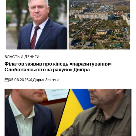
ВЛАСТЬ И ДЕНЬГИ
ОПУБЛІКУВАТИ
Філатов заявив про кінець «паразитування»
У
Слобожанського за рахунок Дніпра
05.06.2026
Дарья Звягина
on
Опубліковано