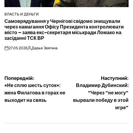
ВЛАСТЬ И ДЕНЬГИ
ОПУБЛІКУВАТИ
Самоврядування у Чернігові свідомо знищували
У
через намагання Офісу Президента контролювати
місто – заява екс-секретаря міськради Ломако на
засіданні ТСК ВР
27.05.2026
Дарья Звягина
on
Опубліковано
Навігація
Попередній:
Наступний:
«Не сплю шесть суток»:
Владимир Дубинский:
записів
жена Филатова в горах не
“Через “не могу”
выходит на связь
вырвали победу в этой
игре”