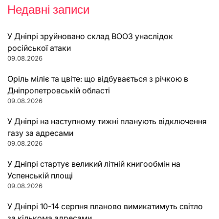
Недавні записи
У Дніпрі зруйновано склад ВООЗ унаслідок
російської атаки
09.08.2026
Оріль міліє та цвіте: що відбувається з річкою в
Дніпропетровській області
09.08.2026
У Дніпрі на наступному тижні планують відключення
газу за адресами
09.08.2026
У Дніпрі стартує великий літній книгообмін на
Успенській площі
09.08.2026
У Дніпрі 10-14 серпня планово вимикатимуть світло
за кількома адресами