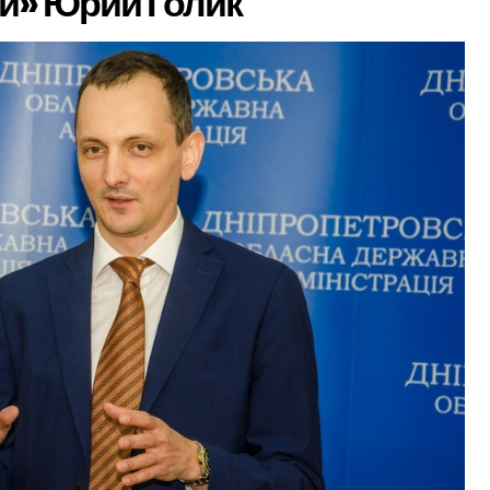
и» Юрий Голик