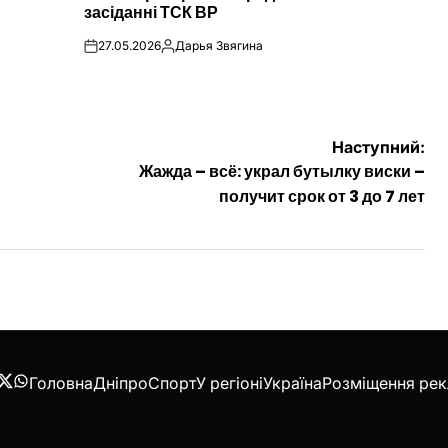
засіданні ТСК ВР
27.05.2026
Дарья Звягина
on
Опубліковано
Наступний:
Жажда – всё: украл бутылку виски –
получит срок от 3 до 7 лет
Головна
Дніпро
Спорт
У регіоні
Україна
Розміщення ре
acebook
Twitter
WhatsApp