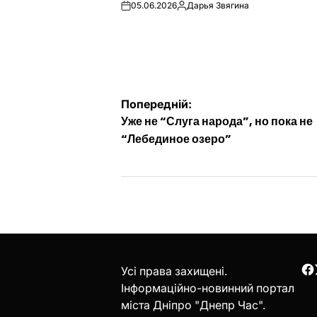
05.06.2026
Дарья Звягина
on
Опубліковано
Навігація
Попередній:
Уже не “Слуга народа”, но пока не
записів
“Лебединое озеро”
Усі права захищені.
F
Інформаційно-новинний портал
міста Дніпро "Днепр Час".