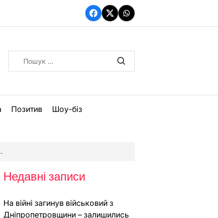
Facebook
Twitter
WhatsApp
Пошук:
а
Позитив
Шоу-біз
Недавні записи
На війні загинув військовий з
Дніпропетровщини – залишились