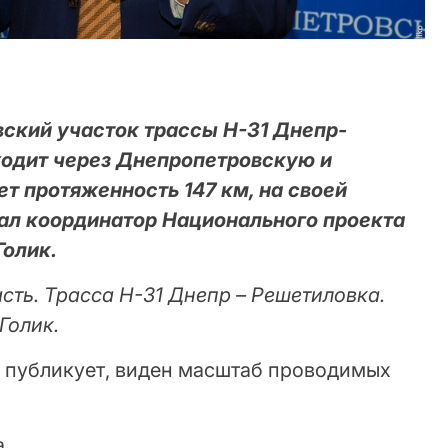
вский участок трассы Н-31 Днепр-
ходит через Днепропетровскую и
т протяженность 147 км, на своей
ал координатор Национального проекта
олик.
ть. Трасса Н-31 Днепр – Решетиловка.
Голик.
н публикует, виден масштаб проводимых