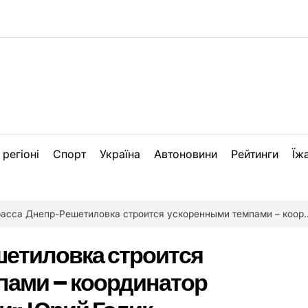
 регіоні
Спорт
Україна
Автоновини
Рейтинги
Їж
сса Днепр-Решетиловка строится ускоренными темпами – координатор «Большой Стройки» Юрий Голик
шетиловка строится
пами – координатор