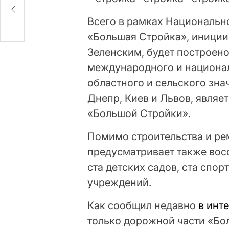
 не
Всего в рамках Национальн
«Большая Стройка», иници
Зеленским, будет построен
международного и националь
областного и сельского зна
Днепр, Киев и Львов, являе
«Большой Стройки».
Помимо строительства и ре
предусматривает также восс
ста детских садов, ста спо
учреждений.
Как сообщил недавно
в инт
только дорожной части «Бо