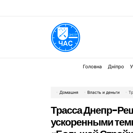
Перейти
до
вмісту
DPChas
Головна
Дніпро
У
Домашня
Власть и деньги
Тра
Трасса Днепр-Ре
ускоренными тем