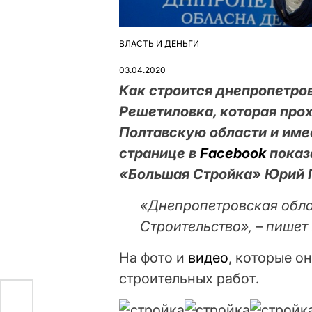
ВЛАСТЬ И ДЕНЬГИ
ОПУБЛІКУВАТИ
У
03.04.2020
Как строится днепропетро
Решетиловка, которая про
Полтавскую области и имее
странице в
Facebook
показ
«Большая Стройка» Юрий Г
«Днепропетровская облас
Строительство», – пишет 
На фото и
видео
, которые о
строительных работ.