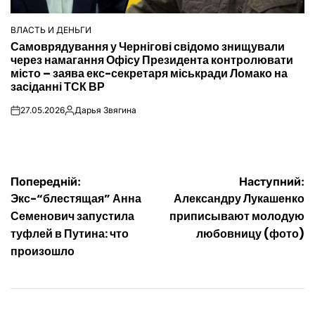
ВЛАСТЬ И ДЕНЬГИ
ОПУБЛІКУВАТИ
Самоврядування у Чернігові свідомо знищували
У
через намагання Офісу Президента контролювати
місто – заява екс-секретаря міськради Ломако на
засіданні ТСК ВР
27.05.2026
Дарья Звягина
on
Опубліковано
Навігація
Попередній:
Наступний:
Экс-“блестящая” Анна
Александру Лукашенко
записів
Семенович запустила
приписывают молодую
туфлей в Путина: что
любовницу (фото)
произошло