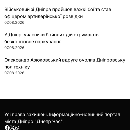
Військовий зі Дніпра пройшов важкі бої та став
офіцером артилерійської розвідки
07.08.2026
У Дніпрі учасники бойових дій отримають
безкоштовне паркування
07.08.2026
Олександр Азюковський вдруге очолив Дніпровську
політехніку
07.08.2026
Усі права захищені. Інформаційно-новинний портал
міста Дніпро "Днепр Час".