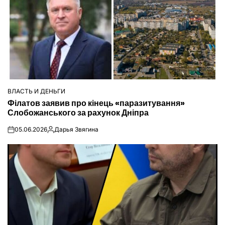
ВЛАСТЬ И ДЕНЬГИ
ОПУБЛІКУВАТИ
Філатов заявив про кінець «паразитування»
У
Слобожанського за рахунок Дніпра
05.06.2026
Дарья Звягина
on
Опубліковано