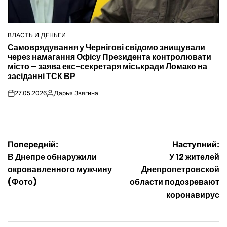
ВЛАСТЬ И ДЕНЬГИ
ОПУБЛІКУВАТИ
Самоврядування у Чернігові свідомо знищували
У
через намагання Офісу Президента контролювати
місто – заява екс-секретаря міськради Ломако на
засіданні ТСК ВР
27.05.2026
Дарья Звягина
on
Опубліковано
Навігація
Попередній:
Наступний:
В Днепре обнаружили
У 12 жителей
записів
окровавленного мужчину
Днепропетровской
(Фото)
области подозревают
коронавирус