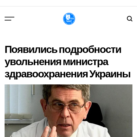
Перейти
до
вмісту
DPChas
Появились подробности
увольнения министра
здравоохранения Украины