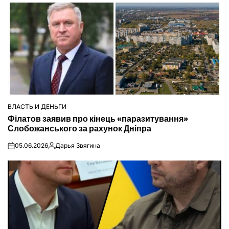
ВЛАСТЬ И ДЕНЬГИ
ОПУБЛІКУВАТИ
Філатов заявив про кінець «паразитування»
У
Слобожанського за рахунок Дніпра
05.06.2026
Дарья Звягина
on
Опубліковано