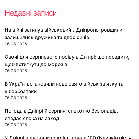
Недавні записи
На війні загинув військовий з Дніпропетровщини –
залишились дружина та двоє синів
06.08.2026
Овочі для серпневого посіву в Дніпрі: що посадити,
щоб встигнути до морозів
06.08.2026
В Україні встановили нове свято військ зв’язку та
кібербезпеки
06.08.2026
Погода в Дніпрі 7 серпня: спекотно без опадів,
спадає спека на заході
06.08.2026
У Дніпрі відновили покрівлі понад 100 будинків після