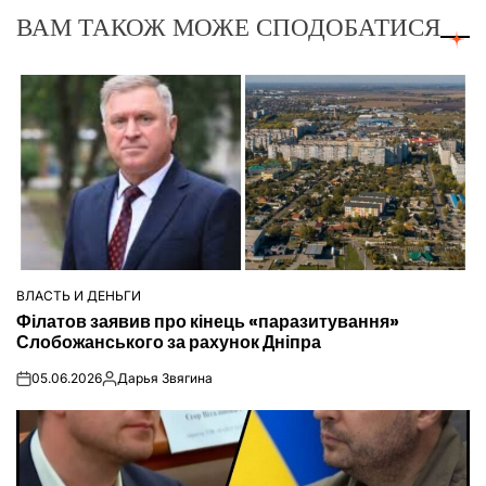
ВАМ ТАКОЖ МОЖЕ СПОДОБАТИСЯ
ВЛАСТЬ И ДЕНЬГИ
ОПУБЛІКУВАТИ
Філатов заявив про кінець «паразитування»
У
Слобожанського за рахунок Дніпра
05.06.2026
Дарья Звягина
on
Опубліковано