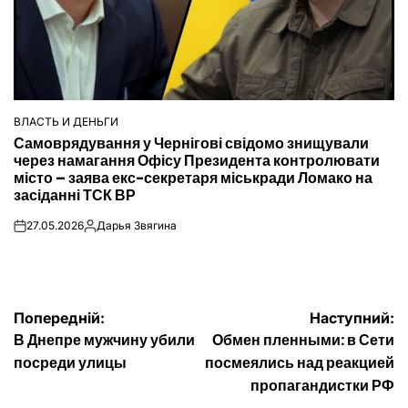
ВЛАСТЬ И ДЕНЬГИ
ОПУБЛІКУВАТИ
Самоврядування у Чернігові свідомо знищували
У
через намагання Офісу Президента контролювати
місто – заява екс-секретаря міськради Ломако на
засіданні ТСК ВР
27.05.2026
Дарья Звягина
on
Опубліковано
Навігація
Попередній:
Наступний:
В Днепре мужчину убили
Обмен пленными: в Сети
записів
посреди улицы
посмеялись над реакцией
пропагандистки РФ