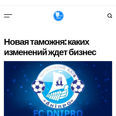
Перейти
до
вмісту
DPChas
Новая таможня: каких
изменений ждет бизнес