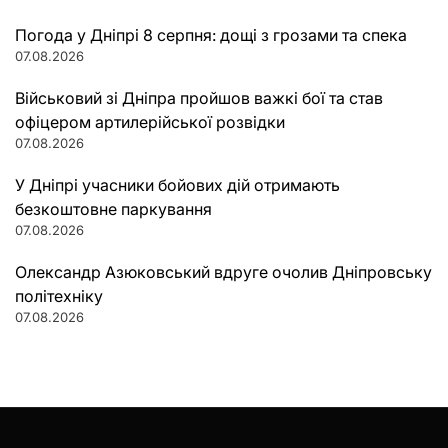
Погода у Дніпрі 8 серпня: дощі з грозами та спека
07.08.2026
Військовий зі Дніпра пройшов важкі бої та став
офіцером артилерійської розвідки
07.08.2026
У Дніпрі учасники бойових дій отримають
безкоштовне паркування
07.08.2026
Олександр Азюковський вдруге очолив Дніпровську
політехніку
07.08.2026